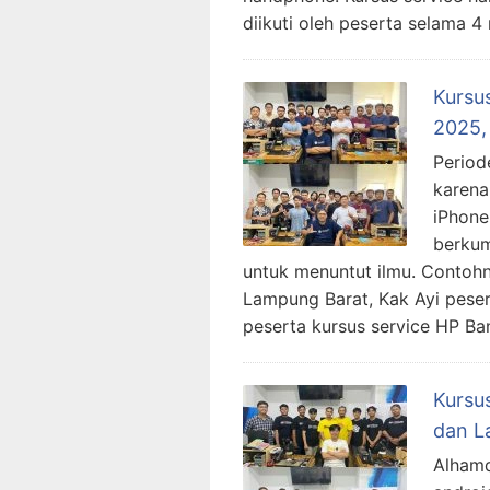
diikuti oleh peserta selama 
Kursu
2025, 
Period
karena
iPhone
berkum
untuk menuntut ilmu. Contohn
Lampung Barat, Kak Ayi peser
peserta kursus service HP Ban
Kursu
dan L
Alhamd