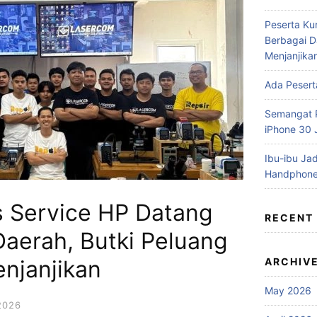
Peserta Ku
Berbagai D
Menjanjika
Ada Pesert
Semangat P
iPhone 30
Ibu-ibu Jad
Handphone
s Service HP Datang
RECENT
Daerah, Butki Peluang
njanjikan
ARCHIV
May 2026
2026