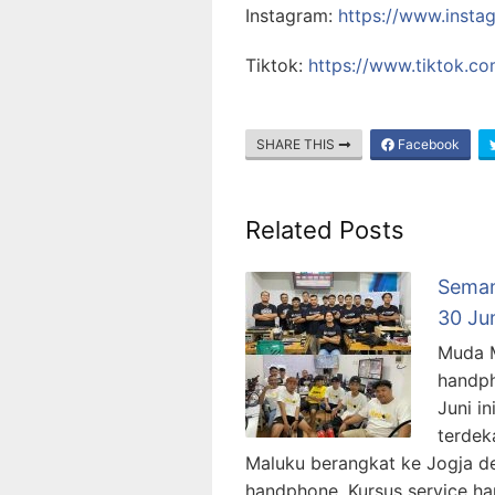
Instagram:
https://www.insta
Tiktok:
https://www.tiktok.c
SHARE THIS
Facebook
Related Posts
Seman
30 Ju
Muda M
handph
Juni i
terdek
Maluku berangkat ke Jogja den
handphone. Kursus service h