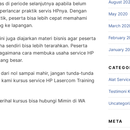
August 20
s di periode selanjutnya apabila belum
erlancar praktik servis HPnya. Dengan
May 2020
ktik, peserta bisa lebih cepat memahami
ng ke lapangan.
March 202
February 2
ini juga diajarkan materi bisnis agar peserta
 sendiri bisa lebih terarahkan. Peserta
January 2
 bagaimana cara membuka usaha service HP
yang besar.
CATEGO
P dari nol sampai mahir, jangan tunda-tunda
Alat Servic
 kami kursus service HP Lasercom Training
Testimoni 
erihal kursus bisa hubungi Mimin di WA
Uncategor
META