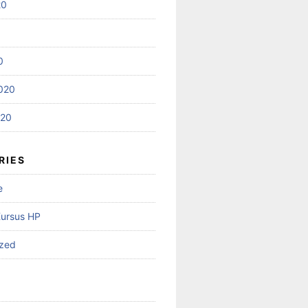
20
0
020
020
RIES
e
Kursus HP
ized