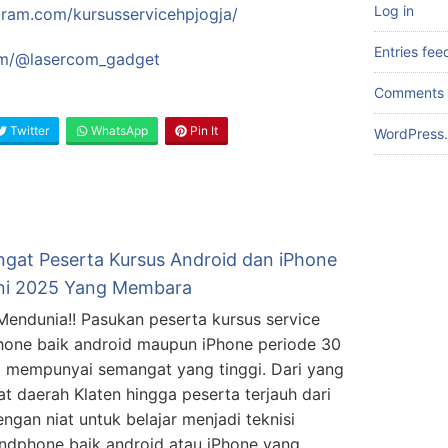
Log in
gram.com/kursusservicehpjogja/
Entries fee
om/@lasercom_gadget
Comments 
Twitter
WhatsApp
Pin It
WordPress.
gat Peserta Kursus Android dan iPhone
ni 2025 Yang Membara
endunia!! Pasukan peserta kursus service
one baik android maupun iPhone periode 30
ni mempunyai semangat yang tinggi. Dari yang
at daerah Klaten hingga peserta terjauh dari
gan niat untuk belajar menjadi teknisi
andphone baik android atau iPhone yang