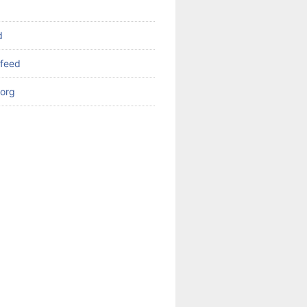
d
feed
org