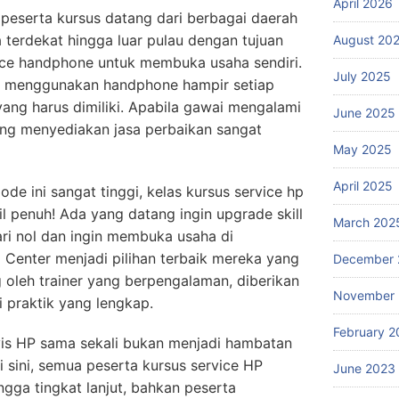
April 2026
 peserta kursus datang dari berbagai daerah
a terdekat hingga luar pulau dengan tujuan
August 20
ice handphone untuk membuka usaha sendiri.
July 2025
ang menggunakan handphone hampir setiap
yang harus dimiliki. Apabila gawai mengalami
June 2025
ang menyediakan jasa perbaikan sangat
May 2025
April 2025
de ini sangat tinggi, kelas kursus service hp
l penuh! Ada yang datang ingin upgrade skill
March 202
ari nol dan ingin membuka usaha di
 Center menjadi pilihan terbaik mereka yang
December 
g oleh trainer yang berpengalaman, diberikan
November
i praktik yang lengkap.
February 2
is HP sama sekali bukan menjadi hambatan
Di sini, semua peserta kursus service HP
June 2023
ingga tingkat lanjut, bahkan peserta