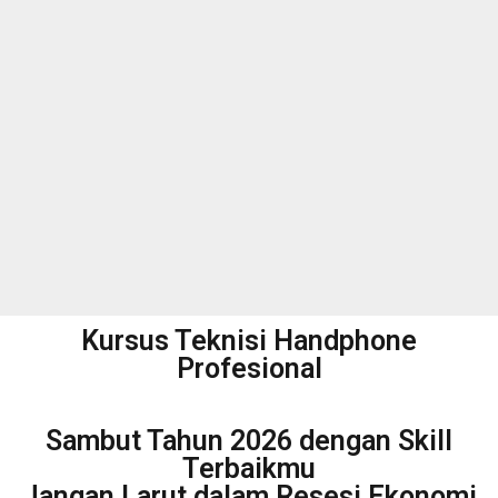
Maksimal 12 Peserta Disetiap Kelasnya. Bagi
peserta misal dalam 1 Bulan dirasa belum Mahir
kami berikan gratis mengulang magang/kelas
berikutnya sampai bener-bener bisa.
Konsultasi via WA
Kursus Teknisi Handphone
Profesional
Sambut Tahun 2026 dengan Skill
Terbaikmu
Jangan Larut dalam Resesi Ekonomi