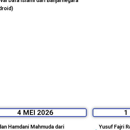
val Dafa Islami dari Banjarnegara
droid)
4 MEI 2026
1
dan Hamdani Mahmuda dari
Yusuf Fajri 