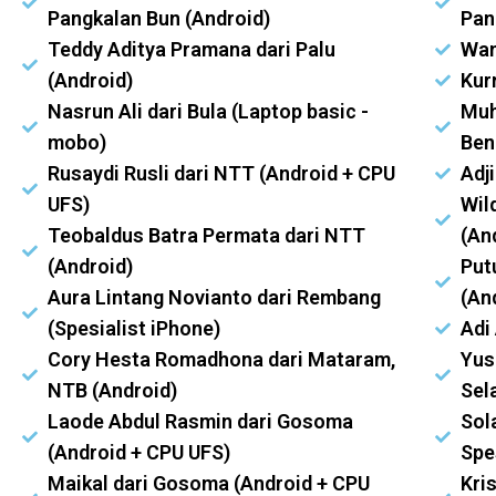
Pangkalan Bun (Android)
Pan
Teddy Aditya Pramana dari Palu
Wan
(Android)
Kur
Nasrun Ali dari Bula (Laptop basic -
Muh
mobo)
Ben
Rusaydi Rusli dari NTT (Android + CPU
Adj
UFS)
Wil
Teobaldus Batra Permata dari NTT
(An
(Android)
Put
Aura Lintang Novianto dari Rembang
(An
(Spesialist iPhone)
Adi
Cory Hesta Romadhona dari Mataram,
Yus
NTB (Android)
Sel
Laode Abdul Rasmin dari Gosoma
Sol
(Android + CPU UFS)
Spe
Maikal dari Gosoma (Android + CPU
Kri