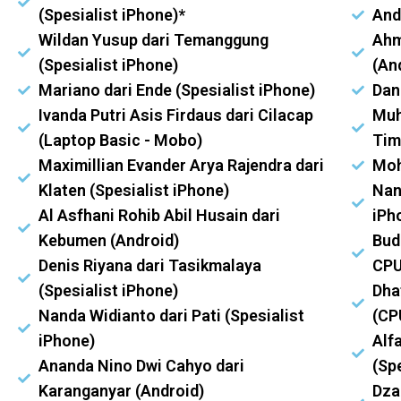
(Spesialist iPhone)*
And
Wildan Yusup dari Temanggung
Ahm
(Spesialist iPhone)
(An
Mariano dari Ende (Spesialist iPhone)
Dan
Ivanda Putri Asis Firdaus dari Cilacap
Muh
(Laptop Basic - Mobo)
Tim
Maximillian Evander Arya Rajendra dari
Moh
Klaten (Spesialist iPhone)
Nan
Al Asfhani Rohib Abil Husain dari
iPh
Kebumen (Android)
Bud
Denis Riyana dari Tasikmalaya
CPU
(Spesialist iPhone)
Dha
Nanda Widianto dari Pati (Spesialist
(CP
iPhone)
Alf
Ananda Nino Dwi Cahyo dari
(Sp
Karanganyar (Android)
Dza