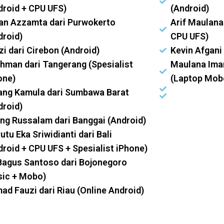
droid + CPU UFS)
(Android)
an Azzamta dari Purwokerto
Arif Maulana
droid)
CPU UFS)
zi dari Cirebon (Android)
Kevin Afgani 
hman dari Tangerang (Spesialist
Maulana Ima
one)
(Laptop Mob
ang Kamula dari Sumbawa Barat
droid)
ng Russalam dari Banggai (Android)
utu Eka Sriwidianti dari Bali
droid + CPU UFS + Spesialist iPhone)
Bagus Santoso dari Bojonegoro
sic + Mobo)
ad Fauzi dari Riau (Online Android)