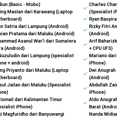
iun (Basic - Mobo)
Charles Chan
ing Maslan dari Karawang (Laptop
(Spesialist i
herboard)
Ryan Basyira
an Satria dari Lampung (Android)
Rizky Fitri 
kian Pratama dari Maluku (Android)
(Android)
ammad Asanul War'i dari Sumatera
Arif Baharizk
ra (Android)
+ CPU UFS)
Nuzuludin dari Lampung (spesialist
Mariano dari
one + android)
iPhone)
ng Priyanto dari Maluku (Laptop
Dwi Anugrah 
herboard)
(Android)
sul Jailan dari Maluku (Spesialist
Abdullah Zai
one)
iPhone)
s Ismail dari Kalimantan Timur
Aldo Anugra
esialist iPhone)
Barat (Andro
ki Magfuridho dari Banyuwangi
Nanda Widian