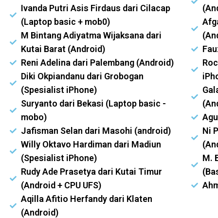
Ivanda Putri Asis Firdaus dari Cilacap
(An
(Laptop basic + mob0)
Afg
M Bintang Adiyatma Wijaksana dari
(An
Kutai Barat (Android)
Fau
Reni Adelina dari Palembang (Android)
Roc
Diki Okpiandanu dari Grobogan
iPh
(Spesialist iPhone)
Gal
Suryanto dari Bekasi (Laptop basic -
(An
mobo)
Agu
Jafisman Selan dari Masohi (android)
Ni P
Willy Oktavo Hardiman dari Madiun
(An
(Spesialist iPhone)
M. 
Rudy Ade Prasetya dari Kutai Timur
(Ba
(Android + CPU UFS)
Ahm
Aqilla Afitio Herfandy dari Klaten
(Android)