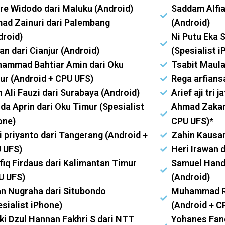
re Widodo dari Maluku (Android)
Saddam Alfia
ad Zainuri dari Palembang
(Android)
droid)
Ni Putu Eka S
an dari Cianjur (Android)
(Spesialist i
ammad Bahtiar Amin dari Oku
Tsabit Maula
ur (Android + CPU UFS)
Rega arfians
 Ali Fauzi dari Surabaya (Android)
Arief aji tri 
da Aprin dari Oku Timur (Spesialist
Ahmad Zakari
one)
CPU UFS)*
i priyanto dari Tangerang (Android +
Zahin Kausar
 UFS)
Heri Irawan 
fiq Firdaus dari Kalimantan Timur
Samuel Hand
U UFS)
(Android)
an Nugraha dari Situbondo
Muhammad Ri
esialist iPhone)
(Android + C
ki Dzul Hannan Fakhri S dari NTT
Yohanes Fand