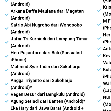
(An
(Android)
Kri
Arkana Daffa Maulana dari Magetan
(Mo
(Android)
M F
Satrio Abi Nugroho dari Wonosobo
iPh
(Android)
Heri
Jafar Tri Kurniadi dari Lampung Timur
iPh
(Android)
Ant
Heri Pujiantoro dari Bali (Spesialist
Kev
iPhone)
Val
Mahmud Syarifudin dari Sukoharjo
Kul
(Android)
iPh
Angga Triyanto dari Sukoharjo
Wah
(Android)*
(La
Regen Desur dari Bengkulu (Android)
Nur
Agung Setiadi dari Banten (Android)*
(Mo
Eka Hary dari Jawa Barat (Android +