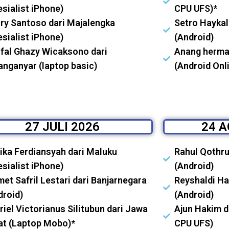
esialist iPhone)
CPU UFS)*
ry Santoso dari Majalengka
Setro Haykal
esialist iPhone)
(Android)
fal Ghazy Wicaksono dari
Anang herma
anganyar (laptop basic)
(Android Onl
27 JULI 2026
24 A
ika Ferdiansyah dari Maluku
Rahul Qothru
esialist iPhone)
(Android)
met Safril Lestari dari Banjarnegara
Reyshaldi H
droid)
(Android)
riel Victorianus Silitubun dari Jawa
Ajun Hakim d
at (Laptop Mobo)*
CPU UFS)