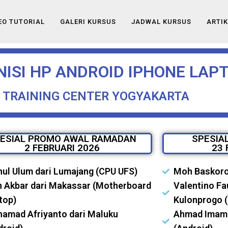
EO TUTORIAL
GALERI KURSUS
JADWAL KURSUS
ARTIK
ISI HP ANDROID IPHONE LAPT
 TRAINING CENTER YOGYAKARTA
ESIAL PROMO AWAL RAMADAN
SPESIA
2 FEBRUARI 2026
23 
hul Ulum dari Lumajang (CPU UFS)
Moh Baskoro 
 Akbar dari Makassar (Motherboard
Valentino Fa
top)
Kulonprogo (
amad Afriyanto dari Maluku
Ahmad Imamu