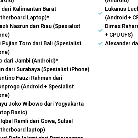
droid)
(Android)
s dari Kalimantan Barat
Lukanus Luck
therboard Laptop)*
(Android + C
azli Nasrun dari Riau (Spesialist
Dimas Rahard
one)
+ CPU UFS)
 Pujian Toro dari Bali (Spesialist
Alexander da
one)
o dari Jambi (Android)*
in dari Surabaya (Spesialist iPhone)
entino Fauzi Rahman dari
onprogo (Android + Spesialist
one)
yu Joko Wibowo dari Yogyakarta
ptop Basic)
 Iqbal Ramli dari Gowa, Sulsel
therboard laptop)