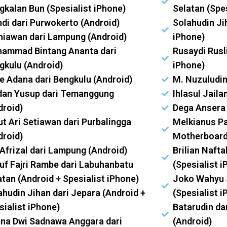
gkalan Bun (Spesialist iPhone)
Selatan (Spe
di dari Purwokerto (Android)
Solahudin Ji
niawan dari Lampung (Android)
iPhone)
ammad Bintang Ananta dari
Rusaydi Rusl
gkulu (Android)
iPhone)
ie Adana dari Bengkulu (Android)
M. Nuzuludin
dan Yusup dari Temanggung
Ihlasul Jaila
droid)
Dega Ansera 
ut Ari Setiawan dari Purbalingga
Melkianus Pa
droid)
Motherboard
 Afrizal dari Lampung (Android)
Brilian Nafta
uf Fajri Rambe dari Labuhanbatu
(Spesialist i
atan (Android + Spesialist iPhone)
Joko Wahyu 
ahudin Jihan dari Jepara (Android +
(Spesialist i
sialist iPhone)
Batarudin da
sna Dwi Sadnawa Anggara dari
(Android)