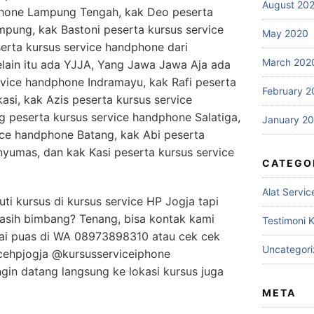
August 20
phone Lampung Tengah, kak Deo peserta
pung, kak Bastoni peserta kursus service
May 2020
erta kursus service handphone dari
March 202
Selain itu ada YJJA, Yang Jawa Jawa Aja ada
rvice handphone Indramayu, kak Rafi peserta
February 2
asi, kak Azis peserta kursus service
g peserta kursus service handphone Salatiga,
January 2
ice handphone Batang, kak Abi peserta
yumas, dan kak Kasi peserta kursus service
CATEGO
Alat Servic
uti kursus di kursus service HP Jogja tapi
asih bimbang? Tenang, bisa kontak kami
Testimoni 
pai puas di WA 08973898310 atau cek cek
Uncategor
cehpjogja @kursusserviceiphone
gin datang langsung ke lokasi kursus juga
META