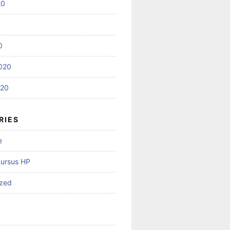
20
0
020
020
RIES
e
Kursus HP
ized