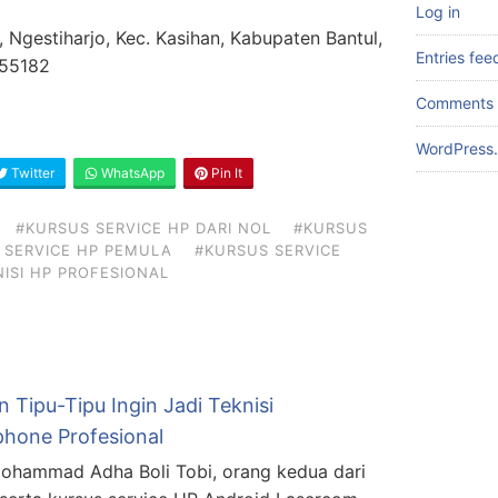
Log in
 Ngestiharjo, Kec. Kasihan, Kabupaten Bantul,
Entries fee
 55182
Comments 
WordPress.
Twitter
WhatsApp
Pin It
#KURSUS SERVICE HP DARI NOL
#KURSUS
 SERVICE HP PEMULA
#KURSUS SERVICE
NISI HP PROFESIONAL
 Tipu-Tipu Ingin Jadi Teknisi
hone Profesional
ohammad Adha Boli Tobi, orang kedua dari