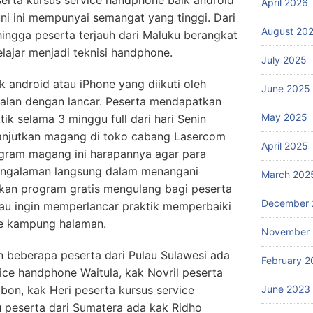
erta kursus service handphone baik android
April 2026
i ini mempunyai semangat yang tinggi. Dari
August 20
hingga peserta terjauh dari Maluku berangkat
lajar menjadi teknisi handphone.
July 2025
 android atau iPhone yang diikuti oleh
June 2025
jalan dengan lancar. Peserta mendapatkan
May 2025
ik selama 3 minggu full dari hari Senin
anjutkan magang di toko cabang Lasercom
April 2025
gram magang ini harapannya agar para
engalaman langsung dalam menangani
March 202
kan program gratis mengulang bagi peserta
December 
u ingin memperlancar praktik memperbaiki
e kampung halaman.
November
n beberapa peserta dari Pulau Sulawesi ada
February 2
ice handphone Waitula, kak Novril peserta
on, kak Heri peserta kursus service
June 2023
 peserta dari Sumatera ada kak Ridho