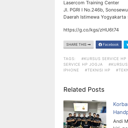
Lasercom Training Center
Jl. PGRI I No.246b, Sonosewu,
Daerah Istimewa Yogyakarta
https://g.co/kgs/zHU6t74
SHARE THIS
Facebook
TAGS:
#KURSUS SERVICE HP
SERVICE HP JOGJA
#KURSUS
IPHONE
#TEKNISI HP
#TEK
Related Posts
Korban
Handp
Andi M