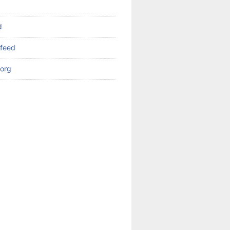
d
feed
org