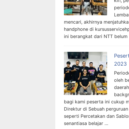
kiri, 
period
Lembat
mencari, akhirnya menjatuhka
handphone di kursusserviceh
ini berangkat dari NTT belum
Peser
2023
Period
oleh b
daerah
backgr
bagi kami peserta ini cukup 
Direktur di Sebuah perguruan
seperti Percetakan dan Sablo
senantiasa belajar …