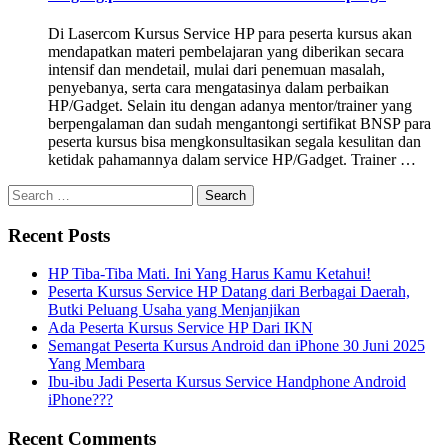
Di Lasercom Kursus Service HP para peserta kursus akan
mendapatkan materi pembelajaran yang diberikan secara
intensif dan mendetail, mulai dari penemuan masalah,
penyebanya, serta cara mengatasinya dalam perbaikan
HP/Gadget. Selain itu dengan adanya mentor/trainer yang
berpengalaman dan sudah mengantongi sertifikat BNSP para
peserta kursus bisa mengkonsultasikan segala kesulitan dan
ketidak pahamannya dalam service HP/Gadget. Trainer …
Recent Posts
HP Tiba-Tiba Mati. Ini Yang Harus Kamu Ketahui!
Peserta Kursus Service HP Datang dari Berbagai Daerah,
Butki Peluang Usaha yang Menjanjikan
Ada Peserta Kursus Service HP Dari IKN
Semangat Peserta Kursus Android dan iPhone 30 Juni 2025
Yang Membara
Ibu-ibu Jadi Peserta Kursus Service Handphone Android
iPhone???
Recent Comments