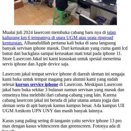
Mualai juli 2024 lasercom membuka cabang baru nya di
jalan
kaliurang km 6 tempatnya di utara UGM atau urata ringroad
kentungan.
Alhamdulillah pertama kali buka di sana langsung
banyak servisan iphone masuk. Dari kerusakan yang cuma ganti lcd
batrai dan backglass sampai kerusakan mati total pada iphone 11.
Store Lasercom Jakal ini kami kususkan untuk spesial menerima
servis iphone dan Apple device saja.
Lasercom jakal tempat service iphone di daerah sleman ini sengaja
kami buka untuk tempat magang para alumni kami yang sudah
selesai
kursus service iphone
di Lasercom. Meskipun Lasercom
jakal baru buka sekitar 3 bulanan namun servisan yang masuk dan
omsetnya bisa melebihi dari cabang-cabang yang lain. Karena
cabang lasercom jakal ini berada di jalur utama antara jogja dan
sleman serta di apit banyak kamus kampus besar. Ada kampus UII
UGM Amikom UPN UNY dan masih banyak lainnya.
Kasus yang paling sering di tanganin yaitu service iphone 13 pro
max dengan kasus whitescreen dan greenscreen. Fotonya ada di