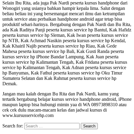
Selain Ibu Rita, ada juga Pak Nardi peserta kursus handphone dari
Wonogiri yang usianya bahkan hampir kepala lima. Salut dengan
beliau beliau ini yang bersemangat mencari ilmu dan ketrampilan
untuk service atau perbaikan handphone android agar tetap bisa
produktif sehari-harinya. Bergabung dengan Pak Nardi dan Bu Rita,
ada Kak Raditya Panji peserta kursus service hp Bantul, Kak Hafidz
peserta kursus service hp Sleman, Kak Iwan peserta kursus service
hp NTB, Kak Achmad Nasikin peserta kursus service hp Kendal,
Kak Khairil Najib peserta kursus service hp Riau, Kak Gede
Mahesa peserta kursus service hp Bali, Kak Gusti Randa peserta
kursus service hp iPhone Bandar Lampung, Kak Juan peserta
kursus service hp Kalimantan Tengah, Kak Fridana peserta kursus
service hp Kalimantan Tengah, Kak Adnan peserta kursus service
hp Banyumas, Kak Fathul peserta kursus service hp Oku Timur
Sumatera Selatan dan Kak Rahmat peserta kursus service hp
Demak.
Jangan mau kalah dengan Bu Rita dan Pak Nardi, kamu yang
tertarik bergabung belajar kursus service handphone android, iPhone
maupun laptop bisa hubungi mimin yaa di WA 08973898310 atau
cek cek dulu macam-macam kelas dan jadwal kursus di
www.kursusservicehp.com
Search for: