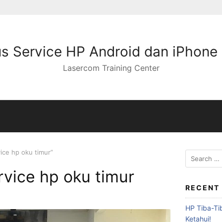
s Service HP Android dan iPhone
Lasercom Training Center
ice hp oku timur”
rvice hp oku timur
RECENT
HP Tiba-Ti
Ketahui!