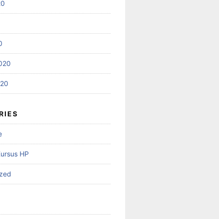
20
0
020
020
RIES
e
Kursus HP
ized