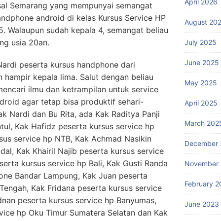
April 2026
asal Semarang yang mempunyai semangat
handphone android di kelas Kursus Service HP
August 20
5. Walaupun sudah kepala 4, semangat beliau
ng usia 20an.
July 2025
June 2025
 Nardi peserta kursus handphone dari
 hampir kepala lima. Salut dengan beliau
May 2025
mencari ilmu dan ketrampilan untuk service
roid agar tetap bisa produktif sehari-
April 2025
k Nardi dan Bu Rita, ada Kak Raditya Panji
March 202
tul, Kak Hafidz peserta kursus service hp
rsus service hp NTB, Kak Achmad Nasikin
December 
dal, Kak Khairil Najib peserta kursus service
erta kursus service hp Bali, Kak Gusti Randa
November
Phone Bandar Lampung, Kak Juan peserta
February 2
 Tengah, Kak Fridana peserta kursus service
dnan peserta kursus service hp Banyumas,
June 2023
rvice hp Oku Timur Sumatera Selatan dan Kak