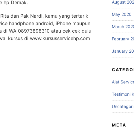
ce hp Demak.
August 20
May 2020
ita dan Pak Nardi, kamu yang tertarik
rvice handphone android, iPhone maupun
March 202
aa di WA 08973898310 atau cek cek dulu
al kursus di www.kursusservicehp.com
February 2
January 2
CATEGO
Alat Servic
Testimoni 
Uncategor
META