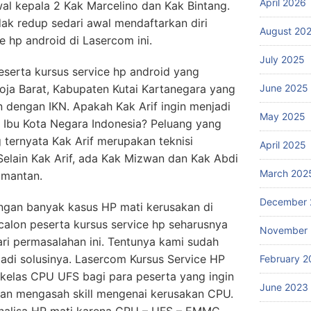
April 2026
al kepala 2 Kak Marcelino dan Kak Bintang.
k redup sedari awal mendaftarkan diri
August 20
e hp android di Lasercom ini.
July 2025
 peserta kursus service hp android yang
ja Barat, Kabupaten Kutai Kartanegara yang
June 2025
n dengan IKN. Apakah Kak Arif ingin menjadi
May 2025
 Ibu Kota Negara Indonesia? Peluang yang
ternyata Kak Arif merupakan teknisi
April 2025
elain Kak Arif, ada Kak Mizwan dan Kak Abdi
March 202
imantan.
December 
angan banyak kasus HP mati kerusakan di
alon peserta kursus service hp seharusnya
November
ari permasalahan ini. Tentunya kami sudah
adi solusinya. Lasercom Kursus Service HP
February 2
elas CPU UFS bagi para peserta yang ingin
June 2023
n mengasah skill mengenai kerusakan CPU.