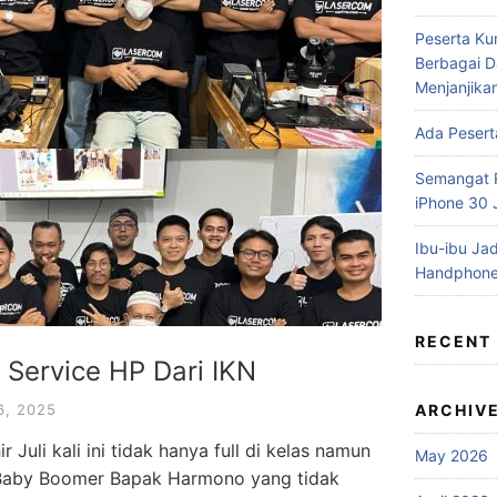
Peserta Ku
Berbagai D
Menjanjika
Ada Pesert
Semangat P
iPhone 30
Ibu-ibu Jad
Handphone
RECENT
 Service HP Dari IKN
, 2025
ARCHIV
 Juli kali ini tidak hanya full di kelas namun
May 2026
n Baby Boomer Bapak Harmono yang tidak