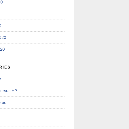
20
0
020
020
RIES
e
Kursus HP
ized