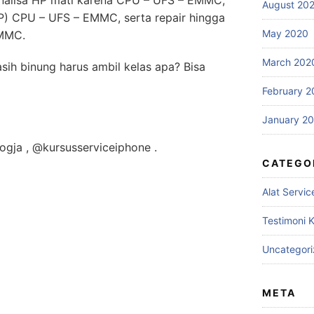
nalisa HP mati karena CPU – UFS – EMMC,
August 20
P) CPU – UFS – EMMC, serta repair hingga
May 2020
MMC.
March 202
ih binung harus ambil kelas apa? Bisa
February 2
January 2
ogja , @kursusserviceiphone .
CATEGO
Alat Servic
Testimoni 
Uncategor
META