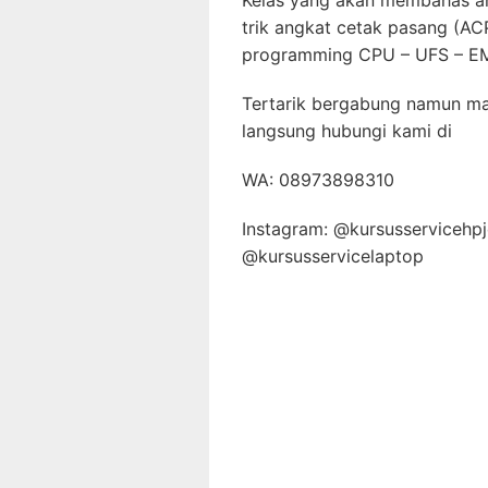
Kelas yang akan membahas a
trik angkat cetak pasang (AC
programming CPU – UFS – E
Tertarik bergabung namun mas
langsung hubungi kami di
WA: 08973898310
Instagram: @kursusservicehpj
@kursusservicelaptop