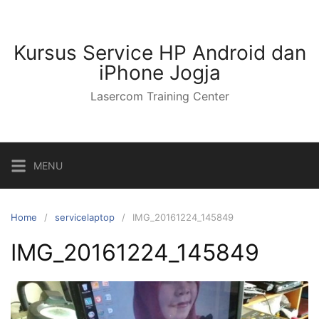
Kursus Service HP Android dan
iPhone Jogja
Lasercom Training Center
MENU
Home
servicelaptop
IMG_20161224_145849
IMG_20161224_145849