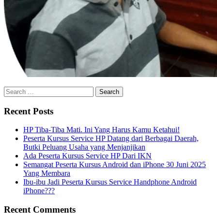
Recent Posts
HP Tiba-Tiba Mati. Ini Yang Harus Kamu Ketahui!
Peserta Kursus Service HP Datang dari Berbagai Daerah,
Butki Peluang Usaha yang Menjanjikan
Ada Peserta Kursus Service HP Dari IKN
Semangat Peserta Kursus Android dan iPhone 30 Juni 2025
Yang Membara
Ibu-ibu Jadi Peserta Kursus Service Handphone Android
iPhone???
Recent Comments