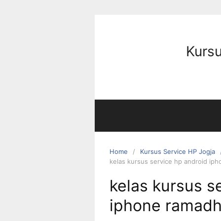
Kursu
Home
Kursus Service HP Jogja
kelas kursus service hp android i
kelas kursus s
iphone ramad