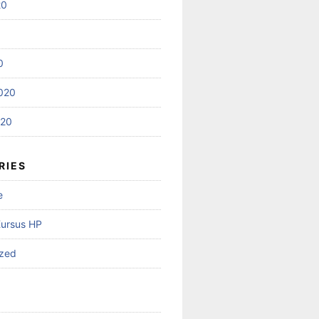
20
0
020
020
RIES
e
Kursus HP
ized