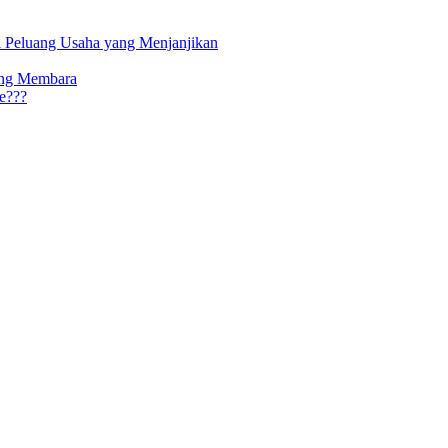
ki Peluang Usaha yang Menjanjikan
ang Membara
e???