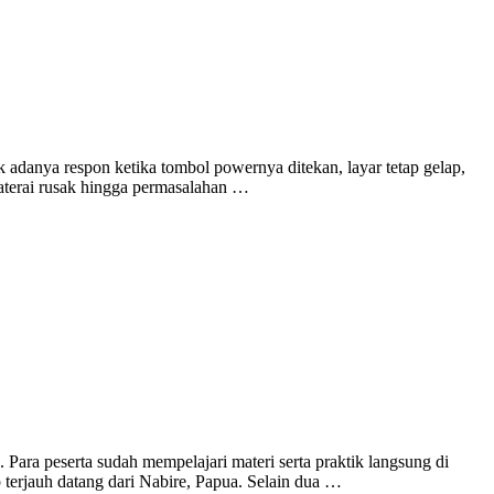
ak adanya respon ketika tombol powernya ditekan, layar tetap gelap,
baterai rusak hingga permasalahan …
 Para peserta sudah mempelajari materi serta praktik langsung di
p terjauh datang dari Nabire, Papua. Selain dua …